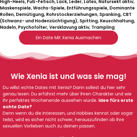
High-Heels, Fuß-Fetisch, Lack, Leder, Latex, Natursekt aktiv,
Maskenspiele, Wachs-Spiele, Entführungsspiele, Dominante
Rollen, Demütigung, Rohrstockerziehungen, Spanking, CBT
(Schwanz- und Hodenzüchtigung), Spitting, Keuschhaltung,
Nadeln, Psychofolter, Versklavung aktiv, Trampling
Ein Date Mit Xenia Ausmachen
Wie Xenia ist und was sie mag!
Du willst echte Dates mit Xenia? Dann sollest du hier sehr
genau lesen. Du erfährst mehr über Ihren Charakter und wie
ihr perfektes Wochenende aussehen würde.
Idee fürs erste
echte Date?
Denn wenn du die Interessen, und Hobbies kennst oder sogar
teilst, wird es sicher nicht schwer, herauszufinden ob ihre
sexuellen Vorlieben auch zu deinen passen.