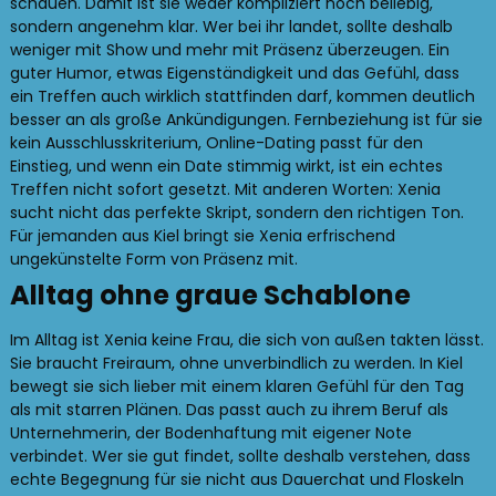
schauen. Damit ist sie weder kompliziert noch beliebig,
sondern angenehm klar. Wer bei ihr landet, sollte deshalb
weniger mit Show und mehr mit Präsenz überzeugen. Ein
guter Humor, etwas Eigenständigkeit und das Gefühl, dass
ein Treffen auch wirklich stattfinden darf, kommen deutlich
besser an als große Ankündigungen. Fernbeziehung ist für sie
kein Ausschlusskriterium, Online-Dating passt für den
Einstieg, und wenn ein Date stimmig wirkt, ist ein echtes
Treffen nicht sofort gesetzt. Mit anderen Worten: Xenia
sucht nicht das perfekte Skript, sondern den richtigen Ton.
Für jemanden aus Kiel bringt sie Xenia erfrischend
ungekünstelte Form von Präsenz mit.
Alltag ohne graue Schablone
Im Alltag ist Xenia keine Frau, die sich von außen takten lässt.
Sie braucht Freiraum, ohne unverbindlich zu werden. In Kiel
bewegt sie sich lieber mit einem klaren Gefühl für den Tag
als mit starren Plänen. Das passt auch zu ihrem Beruf als
Unternehmerin, der Bodenhaftung mit eigener Note
verbindet. Wer sie gut findet, sollte deshalb verstehen, dass
echte Begegnung für sie nicht aus Dauerchat und Floskeln