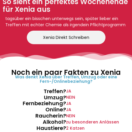
So sieht ein perfektes Wochenende
für Xenia aus
tagsüber ein bisschen unterwegs sein, später lieber ein
Treffen mit echter Chemie als irgendein Pflichtprogramm
Xenia Direkt Schreiben
Noch ein paar Fakten zu Xenia
Was denkt Xenia über Treffen, Umzug oder eine
Fern-/Onlinebeziehung?
Treffen?
JA
Umzug?
NEIN
Fernbeziehung?
JA
Online?
JA
Raucherin?
NEIN
Alkohol?
zu besonderen Anlässen
Haustiere?
2 Katzen