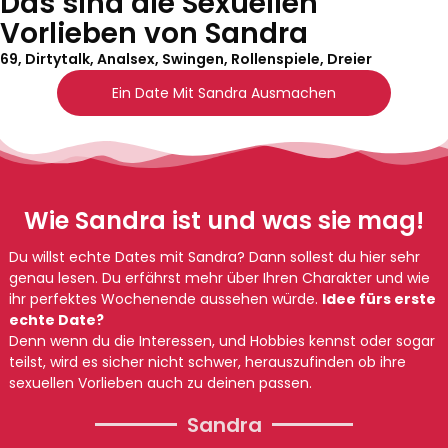
Das sind die Sexuellen
Vorlieben von Sandra
69, Dirtytalk, Analsex, Swingen, Rollenspiele, Dreier
Ein Date Mit Sandra Ausmachen
Wie Sandra ist und was sie mag!
Du willst echte Dates mit Sandra? Dann sollest du hier sehr
genau lesen. Du erfährst mehr über Ihren Charakter und wie
ihr perfektes Wochenende aussehen würde.
Idee fürs erste
echte Date?
Denn wenn du die Interessen, und Hobbies kennst oder sogar
teilst, wird es sicher nicht schwer, herauszufinden ob ihre
sexuellen Vorlieben auch zu deinen passen.
Sandra