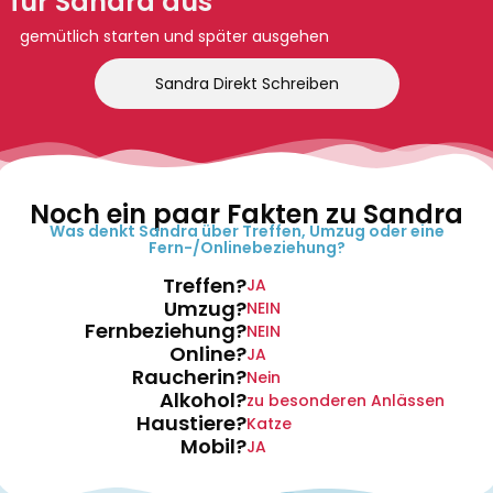
für Sandra aus
gemütlich starten und später ausgehen
Sandra Direkt Schreiben
Noch ein paar Fakten zu Sandra
Was denkt Sandra über Treffen, Umzug oder eine
Fern-/Onlinebeziehung?
Treffen?
JA
Umzug?
NEIN
Fernbeziehung?
NEIN
Online?
JA
Raucherin?
Nein
Alkohol?
zu besonderen Anlässen
Haustiere?
Katze
Mobil?
JA