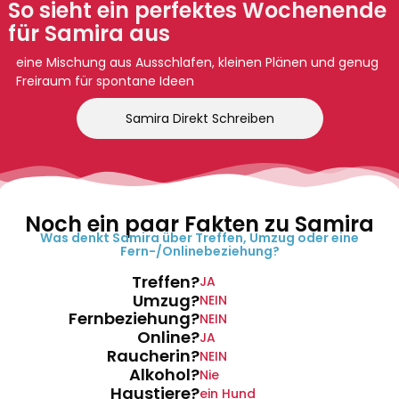
So sieht ein perfektes Wochenende
für Samira aus
eine Mischung aus Ausschlafen, kleinen Plänen und genug
Freiraum für spontane Ideen
Samira Direkt Schreiben
Noch ein paar Fakten zu Samira
Was denkt Samira über Treffen, Umzug oder eine
Fern-/Onlinebeziehung?
Treffen?
JA
Umzug?
NEIN
Fernbeziehung?
NEIN
Online?
JA
Raucherin?
NEIN
Alkohol?
Nie
Haustiere?
ein Hund