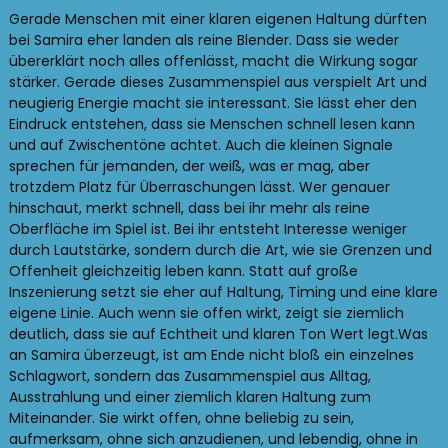
Gerade Menschen mit einer klaren eigenen Haltung dürften
bei Samira eher landen als reine Blender. Dass sie weder
übererklärt noch alles offenlässt, macht die Wirkung sogar
stärker. Gerade dieses Zusammenspiel aus verspielt Art und
neugierig Energie macht sie interessant. Sie lässt eher den
Eindruck entstehen, dass sie Menschen schnell lesen kann
und auf Zwischentöne achtet. Auch die kleinen Signale
sprechen für jemanden, der weiß, was er mag, aber
trotzdem Platz für Überraschungen lässt. Wer genauer
hinschaut, merkt schnell, dass bei ihr mehr als reine
Oberfläche im Spiel ist. Bei ihr entsteht Interesse weniger
durch Lautstärke, sondern durch die Art, wie sie Grenzen und
Offenheit gleichzeitig leben kann. Statt auf große
Inszenierung setzt sie eher auf Haltung, Timing und eine klare
eigene Linie. Auch wenn sie offen wirkt, zeigt sie ziemlich
deutlich, dass sie auf Echtheit und klaren Ton Wert legt.Was
an Samira überzeugt, ist am Ende nicht bloß ein einzelnes
Schlagwort, sondern das Zusammenspiel aus Alltag,
Ausstrahlung und einer ziemlich klaren Haltung zum
Miteinander. Sie wirkt offen, ohne beliebig zu sein,
aufmerksam, ohne sich anzudienen, und lebendig, ohne in