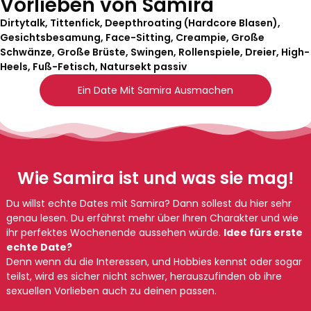
Vorlieben von Samira
Dirtytalk, Tittenfick, Deepthroating (Hardcore Blasen),
Gesichtsbesamung, Face-Sitting, Creampie, Große
Schwänze, Große Brüste, Swingen, Rollenspiele, Dreier, High-
Heels, Fuß-Fetisch, Natursekt passiv
Ein Date Mit Samira Ausmachen
Wie Samira ist und was sie mag!
Du willst echte Dates mit Samira? Dann sollest du hier sehr
genau lesen. Du erfährst mehr über Ihren Charakter und wie
ihr perfektes Wochenende aussehen würde.
Idee fürs erste
echte Date?
Denn wenn du die Interessen, und Hobbies kennst oder sogar
teilst, wird es sicher nicht schwer, herauszufinden ob ihre
sexuellen Vorlieben auch zu deinen passen.