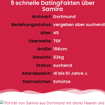
9 schnelle DatingFakten über
Samira
Wohnort:
Dortmund
Beziehungsstatus:
vergeben aber suchend
Alter:
45
Oberweite:
70F
Größe:
156cm
Gewicht:
52kg
Status:
suchend
Altersbereich:
41 bis 61 Jahre J.
Sternzeichen:
Schütze