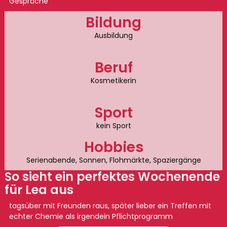
Gespräche
Bildung
Ausbildung
Beruf
Kosmetikerin
Sport
kein Sport
Hobbies
Serienabende, Sonnen, Flohmärkte, Spaziergänge
So sieht ein perfektes Wochenende
für Lea aus
tagsüber mit Freunden raus, später lieber ein Treffen mit
echter Chemie als irgendein Pflichtprogramm