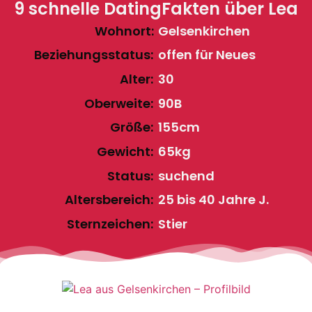
9 schnelle DatingFakten über Lea
Wohnort:
Gelsenkirchen
Beziehungsstatus:
offen für Neues
Alter:
30
Oberweite:
90B
Größe:
155cm
Gewicht:
65kg
Status:
suchend
Altersbereich:
25 bis 40 Jahre J.
Sternzeichen:
Stier