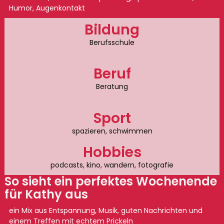
Humor, Augenkontakt
Bildung
Berufsschule
Beruf
Beratung
Sport
spazieren, schwimmen
Hobbies
podcasts, kino, wandern, fotografie
So sieht ein perfektes Wochenende
für Kathy aus
ein Mix aus Entspannung, Musik, guten Nachrichten und
einem Treffen mit echtem Prickeln