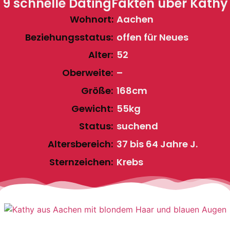
9 schnelle DatingFakten über Kathy
Wohnort:
Aachen
Beziehungsstatus:
offen für Neues
Alter:
52
Oberweite:
–
Größe:
168cm
Gewicht:
55kg
Status:
suchend
Altersbereich:
37 bis 64 Jahre J.
Sternzeichen:
Krebs