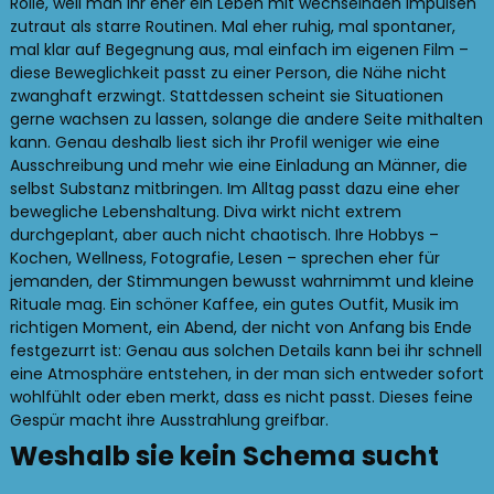
Rolle, weil man ihr eher ein Leben mit wechselnden Impulsen
zutraut als starre Routinen. Mal eher ruhig, mal spontaner,
mal klar auf Begegnung aus, mal einfach im eigenen Film –
diese Beweglichkeit passt zu einer Person, die Nähe nicht
zwanghaft erzwingt. Stattdessen scheint sie Situationen
gerne wachsen zu lassen, solange die andere Seite mithalten
kann. Genau deshalb liest sich ihr Profil weniger wie eine
Ausschreibung und mehr wie eine Einladung an Männer, die
selbst Substanz mitbringen. Im Alltag passt dazu eine eher
bewegliche Lebenshaltung. Diva wirkt nicht extrem
durchgeplant, aber auch nicht chaotisch. Ihre Hobbys –
Kochen, Wellness, Fotografie, Lesen – sprechen eher für
jemanden, der Stimmungen bewusst wahrnimmt und kleine
Rituale mag. Ein schöner Kaffee, ein gutes Outfit, Musik im
richtigen Moment, ein Abend, der nicht von Anfang bis Ende
festgezurrt ist: Genau aus solchen Details kann bei ihr schnell
eine Atmosphäre entstehen, in der man sich entweder sofort
wohlfühlt oder eben merkt, dass es nicht passt. Dieses feine
Gespür macht ihre Ausstrahlung greifbar.
Weshalb sie kein Schema sucht