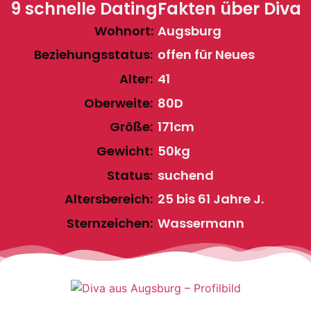
9 schnelle DatingFakten über Diva
Wohnort:
Augsburg
Beziehungsstatus:
offen für Neues
Alter:
41
Oberweite:
80D
Größe:
171cm
Gewicht:
50kg
Status:
suchend
Altersbereich:
25 bis 61 Jahre J.
Sternzeichen:
Wassermann