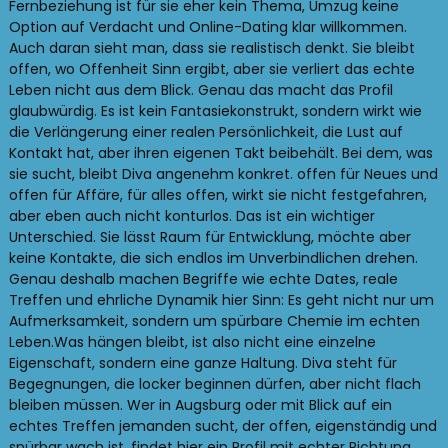
Fernbeziehung ist für sie eher kein Thema, Umzug keine
Option auf Verdacht und Online-Dating klar willkommen.
Auch daran sieht man, dass sie realistisch denkt. Sie bleibt
offen, wo Offenheit Sinn ergibt, aber sie verliert das echte
Leben nicht aus dem Blick. Genau das macht das Profil
glaubwürdig. Es ist kein Fantasiekonstrukt, sondern wirkt wie
die Verlängerung einer realen Persönlichkeit, die Lust auf
Kontakt hat, aber ihren eigenen Takt beibehält. Bei dem, was
sie sucht, bleibt Diva angenehm konkret. offen für Neues und
offen für Affäre, für alles offen, wirkt sie nicht festgefahren,
aber eben auch nicht konturlos. Das ist ein wichtiger
Unterschied. Sie lässt Raum für Entwicklung, möchte aber
keine Kontakte, die sich endlos im Unverbindlichen drehen.
Genau deshalb machen Begriffe wie echte Dates, reale
Treffen und ehrliche Dynamik hier Sinn: Es geht nicht nur um
Aufmerksamkeit, sondern um spürbare Chemie im echten
Leben.Was hängen bleibt, ist also nicht eine einzelne
Eigenschaft, sondern eine ganze Haltung. Diva steht für
Begegnungen, die locker beginnen dürfen, aber nicht flach
bleiben müssen. Wer in Augsburg oder mit Blick auf ein
echtes Treffen jemanden sucht, der offen, eigenständig und
spürbar wach ist, findet hier ein Profil mit echter Richtung.