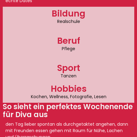
echte Dates
Bildung
Realschule
Beruf
Pflege
Sport
Tanzen
Hobbies
Kochen, Wellness, Fotografie, Lesen
So sieht ein perfektes Wochenende
für Diva aus
den Tag lieber spontan als durchgetaktet angehen, dann
mit Freunden essen gehen mit Raum für Nähe, Lachen